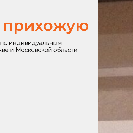
в прихожую
з по индивидуальным
кве и Московской области